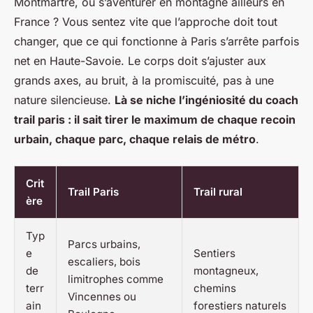
Montmartre, ou s’aventurer en montagne ailleurs en
France ? Vous sentez vite que l’approche doit tout
changer, que ce qui fonctionne à Paris s’arrête parfois
net en Haute-Savoie. Le corps doit s’ajuster aux
grands axes, au bruit, à la promiscuité, pas à une
nature silencieuse.
Là se niche l’ingéniosité du coach
trail paris : il sait tirer le maximum de chaque recoin
urbain, chaque parc, chaque relais de métro
.
Crit
Trail Paris
Trail rural
ère
Typ
Parcs urbains,
e
Sentiers
escaliers, bois
de
montagneux,
limitrophes comme
terr
chemins
Vincennes ou
ain
forestiers naturels