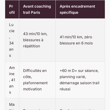
Pr
Avant coaching
Après encadrement
ofil
trail Paris
spécifique
Lu
cie
43 min/10 km,
,
41 min/10 km, zéro
blessures à
34
blessure en 6 mois
répétition
an
s
Am
Difficultés en
+60 m D+ sur séance,
ine
côte,
planning varié,
, 41
plafonnement
démarrage saison trail
an
motivation
réussi
s
Ma