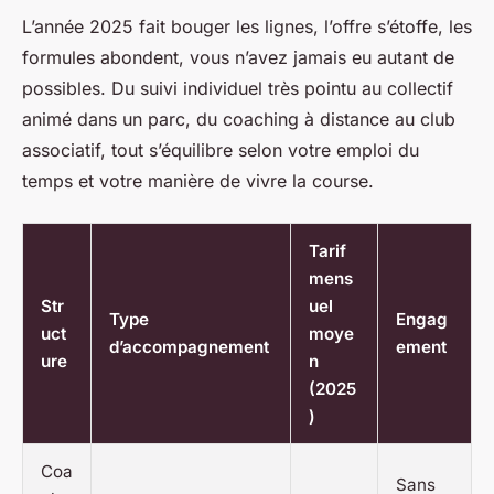
L’année 2025 fait bouger les lignes, l’offre s’étoffe, les
formules abondent, vous n’avez jamais eu autant de
possibles. Du suivi individuel très pointu au collectif
animé dans un parc, du coaching à distance au club
associatif, tout s’équilibre selon votre emploi du
temps et votre manière de vivre la course.
Tarif
mens
Str
uel
Type
Engag
uct
moye
d’accompagnement
ement
ure
n
(2025
)
Coa
Sans