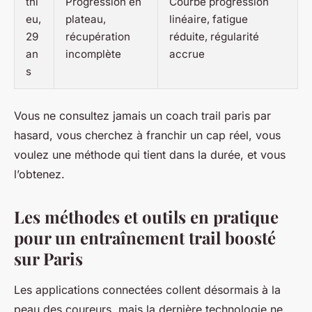
thi
Progression en
Courbe progression
eu,
plateau,
linéaire, fatigue
29
récupération
réduite, régularité
an
incomplète
accrue
s
Vous ne consultez jamais un coach trail paris par
hasard, vous cherchez à franchir un cap réel, vous
voulez une méthode qui tient dans la durée, et vous
l’obtenez.
Les méthodes et outils en pratique
pour un entraînement trail boosté
sur Paris
Les applications connectées collent désormais à la
peau des coureurs, mais la dernière technologie ne