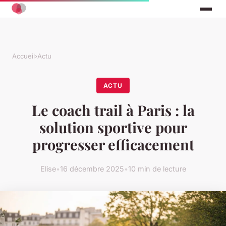
Accueil
›
Actu
ACTU
Le coach trail à Paris : la
solution sportive pour
progresser efficacement
Elise
•
16 décembre 2025
•
10 min de lecture