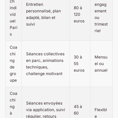
ch
Entretien
engag
indi
80 à
personnalisé, plan
ement
vid
120
adapté, bilan et
ou
uel
euros
suivi
trimest
Pari
riel
s
Coa
chi
Séances collectives
30 à
Mensu
ng
en parc, animations
55
el ou
de
techniques,
euros
annuel
gro
challenge motivant
upe
Coa
chi
Séances envoyées
ng
45 à
via application, suivi
Flexibl
à
60
régulier, retours
e